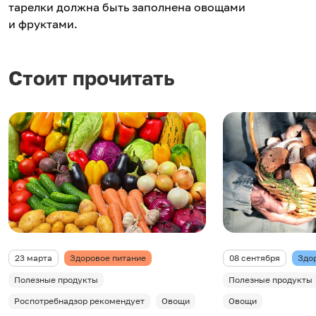
тарелки должна быть заполнена овощами
и фруктами.
Стоит прочитать
23 марта
Здоровое питание
08 сентября
Здо
Полезные продукты
Полезные продукты
Роспотребнадзор рекомендует
Овощи
Овощи