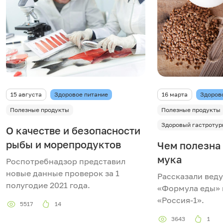
15 августа
Здоровое питание
16 марта
Здоров
Полезные продукты
Полезные продукты
Здоровый гастротур
О качестве и безопасности
рыбы и морепродуктов
Чем полезна
мука
Роспотребнадзор представил
новые данные проверок за 1
Рассказали вед
полугодие 2021 года.
«Формула еды» 
«Россия-1».
5517
14
3643
1