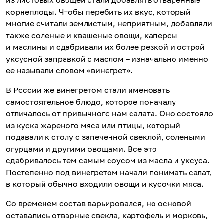
из листовых овощей стали добавлять отваренные
корнеплоды. Чтобы перебить их вкус, который
многие считали землистым, неприятным, добавляли
также соленые и квашеные овощи, каперсы
и маслины и сдабривали их более резкой и острой
уксусной заправкой с маслом – изначально именно
ее называли словом «винегрет».
В России же винегретом стали именовать
самостоятельное блюдо, которое поначалу
отличалось от привычного нам салата. Оно состояло
из куска жареного мяса или птицы, который
подавали к столу с запеченной свеклой, солеными
огурцами и другими овощами. Все это
сдабривалось тем самым соусом из масла и уксуса.
Постепенно под винегретом начали понимать салат,
в который обычно входили овощи и кусочки мяса.
Со временем состав варьировался, но основой
оставались отварные свекла, картофель и морковь,