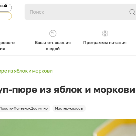
ЯНЫЙ
рового
Ваши отношения
Программы питания
ния
с едой
ре из яблок и моркови
п-пюре из яблок и моркови
Просто-Полезно-Доступно
Мастер-классы