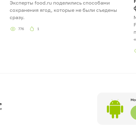
Эксперты food.ru поделились способами
сохранения ягод, которые не были съедены
сразу.
776
1
Мо
в
и