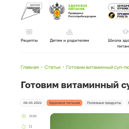
ЗДОРОВОЕ
СЕРЕБР
ЛУЧНИК
ПИТАНИЕ
Проверено
ПРЕМИЯ
Роспотребнадзором
РУНЕТА
Рецепты
Детям и родителям
Школа здо
пита
Главная
Статьи
Готовим витаминный суп-пю
Готовим витаминный су
09.03.2022
Здоровое питание
Полезные продукты
3190
11