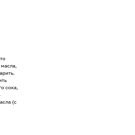
это
 масла,
арить.
ить
о сока,
ь
асла (с