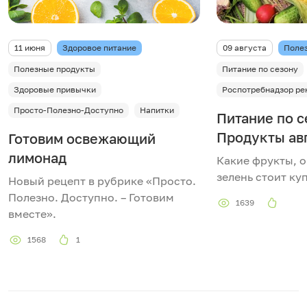
11 июня
Здоровое питание
09 августа
Поле
Полезные продукты
Питание по сезону
Здоровые привычки
Роспотребнадзор ре
Просто-Полезно-Доступно
Напитки
Питание по с
Продукты ав
Готовим освежающий
лимонад
Какие фрукты, о
зелень стоит куп
Новый рецепт в рубрике «Просто.
Полезно. Доступно. – Готовим
1639
вместе».
1568
1