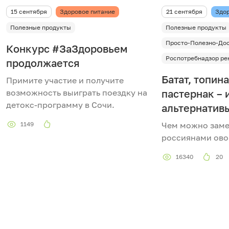
15 сентября
Здоровое питание
21 сентября
Здор
Полезные продукты
Полезные продукты
Просто-Полезно-До
Конкурс #ЗаЗдоровьем
Роспотребнадзор ре
продолжается
Батат, топин
Примите участие и получите
возможность выиграть поездку на
пастернак –
детокс-программу в Сочи.
альтернатив
1149
Чем можно зам
россиянами ово
16340
20