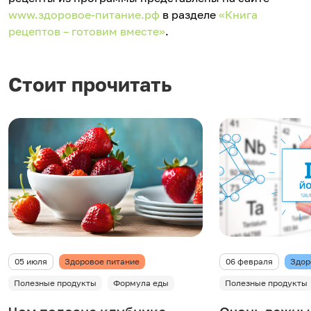
www.здоровое-питание.рф
в разделе
«Книга
рецептов – готовим вместе»
.
Стоит прочитать
05 июля
Здоровое питание
06 февраля
Здор
Полезные продукты
Формула еды
Полезные продукты