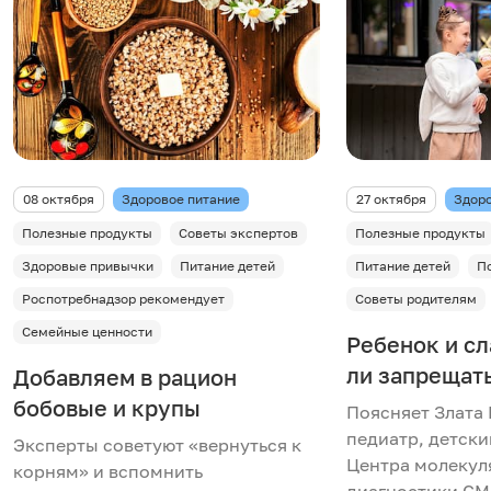
08 октября
Здоровое питание
27 октября
Здоро
Полезные продукты
Советы экспертов
Полезные продукты
Здоровые привычки
Питание детей
Питание детей
П
Роспотребнадзор рекомендует
Советы родителям
Семейные ценности
Ребенок и сл
ли запрещат
Добавляем в рацион
бобовые и крупы
Поясняет Злата 
педиатр, детск
Эксперты советуют «вернуться к
Центра молекул
корням» и вспомнить
диагностики CM