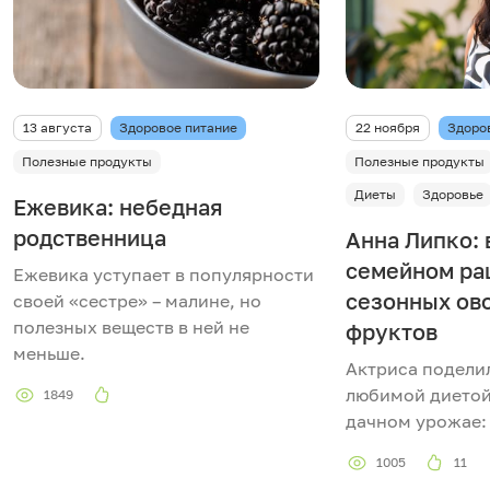
13 августа
Здоровое питание
22 ноября
Здоро
Полезные продукты
Полезные продукты
Диеты
Здоровье
Ежевика: небедная
родственница
Анна Липко: 
семейном ра
Ежевика уступает в популярности
сезонных ов
своей «сестре» – малине, но
полезных веществ в ней не
фруктов
меньше.
Актриса подели
любимой диетой
1849
дачном урожае:
1005
11