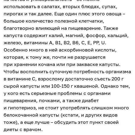
использовать в салатах, вторых блюдах, супах,
пирогах и так далее. Еще один плюс этого овоща –
большое количество полезной клетчатки,
благотворно влияющей на пищеварение. Также
капуста содержит калий, магний, фосфор, кальций,
железо, витамины А, В1, В2, В6, C, E, РР, U.
Особенно много в ней аскорбиновой кислоты,
которая, к тому же, почти не разрушается
при хранении кочана или при закваске капусты.
Чтобы восполнить суточную потребность организма
в витамине С, взрослому достаточно съесть 200 г
сырой капусты или 100-150 г квашеной. Однако тем,
у кого есть серьезные проблемы с органами
пищеварения, почками, а также диабет
и гипотериоз, не стоит употреблять слишком много
белокочанной капусты (кстати, и других видов
тоже), а еще лучше – обсудить этот пункт своей
диеты с врачом.