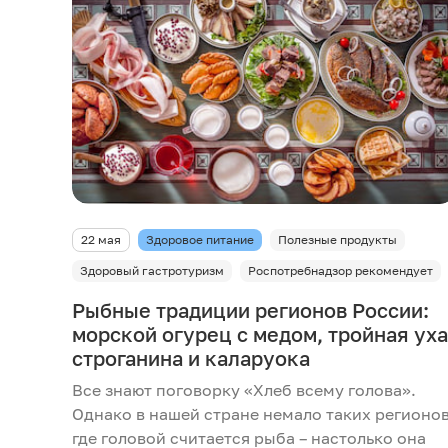
22 мая
Здоровое питание
Полезные продукты
Здоровый гастротуризм
Роспотребнадзор рекомендует
Рыбные традиции регионов России:
морской огурец с медом, тройная уха
строганина и каларуока
Все знают поговорку «Хлеб всему голова».
Однако в нашей стране немало таких регионов
где головой считается рыба – настолько она