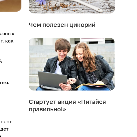
Чем полезен цикорий
лезных
т, как
,
тью.
Стартует акция «Питайся
.
правильно!»
сперт
ждет
а,