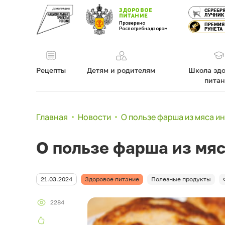
ЗДОРОВОЕ
СЕРЕБР
ЛУЧНИК
ПИТАНИЕ
Проверено
ПРЕМИЯ
Роспотребнадзором
РУНЕТА
Рецепты
Детям и родителям
Школа здо
пита
Главная
Новости
О пользе фарша из мяса и
О пользе фарша из мя
21.03.2024
Здоровое питание
Полезные продукты
2284