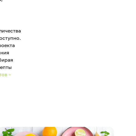
личества
оступно.
роекта
ания
бирая
цепты
тов –