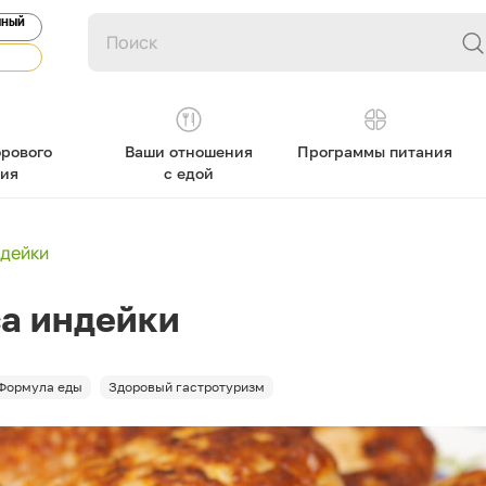
ЯНЫЙ
рового
Ваши отношения
Программы питания
ния
с едой
ндейки
са индейки
Формула еды
Здоровый гастротуризм