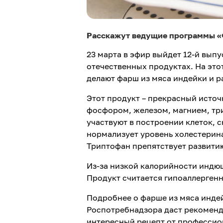
Расскажут ведущие программы «Ф
23 марта в эфир выйдет 12-й вып
отечественных продуктах. На этот
делают фарш из мяса индейки и ра
Этот продукт – прекрасный источ
фосфором, железом, магнием, т
участвуют в построении клеток, 
нормализует уровень холестерина
Триптофан препятствует развити
Из-за низкой калорийности индюш
Продукт считается гипоаллерген
Подробнее о фарше из мяса инде
Роспотребнадзора даст рекоменда
интересный рецепт от профессион