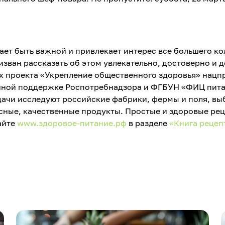
ет быть важной и привлекает интерес все большего ко
зван рассказать об этом увлекательно, достоверно и д
х проекта «Укрепление общественного здоровья» нацп
нной поддержке Роспотребнадзора и ФГБУН «ФИЦ пит
дачи исследуют российские фабрики, фермы и поля, вы
усные, качественные продукты. Простые и здоровые ре
айте
www.здоровое-питание.рф
в разделе
«Книга рецеп