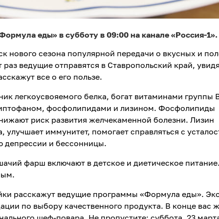
ормула еды» в субботу в 09:00 на канале «Россия-1».
уск нового сезона популярной передачи о вкусных и по
 раз ведущие отправятся в Ставропольский край, увидя
сскажут все о его пользе.
ник легкоусвояемого белка, богат витаминами группы B
риптофаном, фосфолипидами и лизином. Фосфолипиды
снижают риск развития желчекаменной болезни. Лизин
, улучшает иммунитет, помогает справляться с усталос
ю депрессии и бессонницы.
ачий фарш включают в детское и диетическое питание
ным.
йки расскажут ведущие программы «Формула еды». Эк
ции по выбору качественного продукта. В конце вас 
ального шеф-повара. Не пропустите: суббота, 23 март