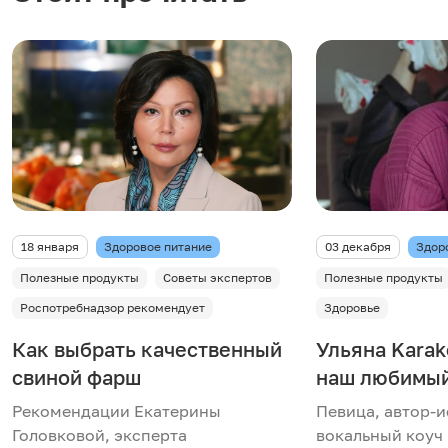
18 января
Здоровое питание
03 декабря
Здор
Полезные продукты
Советы экспертов
Полезные продукты
Роспотребнадзор рекомендует
Здоровье
Как выбрать качественный
Ульяна Karak
свиной фарш
наш любимый
Рекомендации Екатерины
Певица, автор-и
Головковой, эксперта
вокальный коуч 