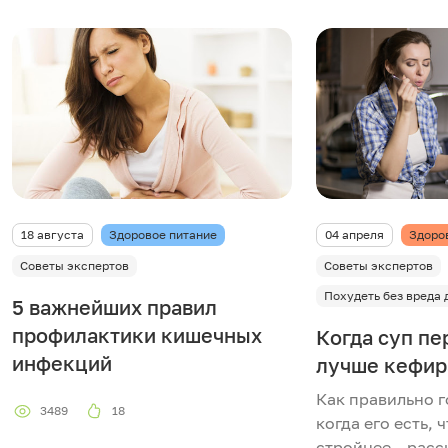
18 августа
Здоровое питание
04 апреля
Здоро
Советы экспертов
Советы экспертов
Похудеть без вреда 
5 важнейших правил
профилактики кишечных
Когда суп пе
инфекций
лучше кефир
Как правильно г
3489
18
когда его есть, 
стройнее – расс