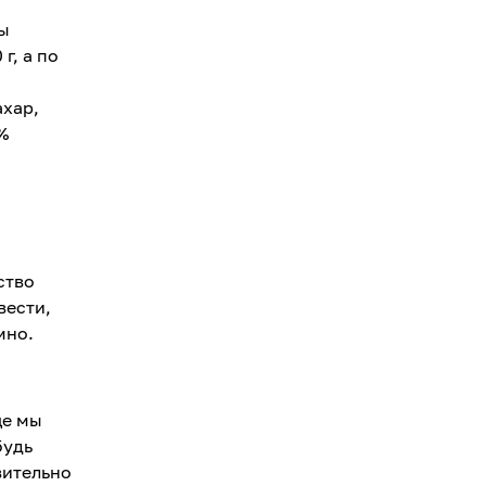
ты
г, а по
ахар,
%
ство
вести,
мно.
ще мы
будь
вительно