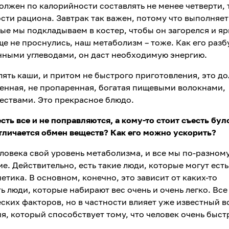
олжен по калорийности составлять не менее четверти, 
сти рациона. Завтрак так важен, потому что выполняет
ые мы подкладываем в костер, чтобы он загорелся и яр
ще не проснулись, наш метаболизм – тоже. Как его разб
нными углеводами, он даст необходимую энергию.
ять каши, и притом не быстрого приготовления, это д
енная, не пропаренная, богатая пищевыми волокнами,
ствами. Это прекрасное блюдо.
ть все и не поправляются, а кому-то стоит съесть бул
тличается обмен веществ? Как его можно ускорить?
еловека свой уровень метаболизма, и все мы по-разном
ие. Действительно, есть такие люди, которые могут есть
нетика. В основном, конечно, это зависит от каких-то
ь люди, которые набирают вес очень и очень легко. Все
еских факторов, но в частности влияет уже известный в
я, который способствует тому, что человек очень быст