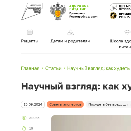
ЗДОРОВОЕ
СЕРЕБР
ЛУЧНИК
ПИТАНИЕ
Проверено
ПРЕМИЯ
Роспотребнадзором
РУНЕТА
Рецепты
Детям и родителям
Школа здо
пита
Главная
Статьи
Научный взгляд: как худеть
Научный взгляд: как х
15.09.2024
Советы экспертов
Похудеть без вреда для
32065
19