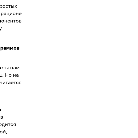
простых
в рационе
понентов
у
граммов
иеты нам
ц. Но на
читается
м
 в
одится
ой,