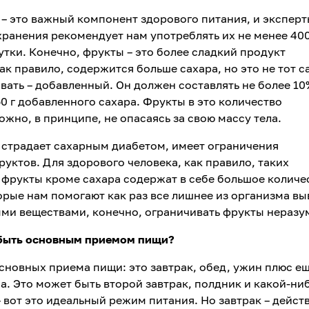
 – это важный компонент здорового питания, и экспер
анения рекомендует нам употреблять их не менее 400 
утки. Конечно, фрукты – это более сладкий продукт
ак правило, содержится больше сахара, но это не тот с
ать – добавленный. Он должен составлять не более 10
0 г добавленного сахара. Фрукты в это количество
ожно, в принципе, не опасаясь за свою массу тела.
 страдает сахарным диабетом, имеет ограничения
уктов. Для здорового человека, как правило, таких
то фрукты кроме сахара содержат в себе большое количе
орые нам помогают как раз все лишнее из организма вы
ми веществами, конечно, ограничивать фрукты неразу
н быть основным приемом пищи?
основных приема пищи: это завтрак, обед, ужин плюс е
а. Это может быть второй завтрак, полдник и какой-ни
 вот это идеальный режим питания. Но завтрак – дейст