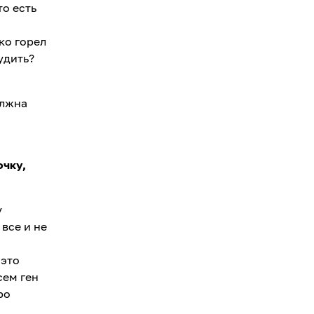
то есть
ко горел
удить?
олжна
очку,
у
 все и не
 это
сем ген
ро