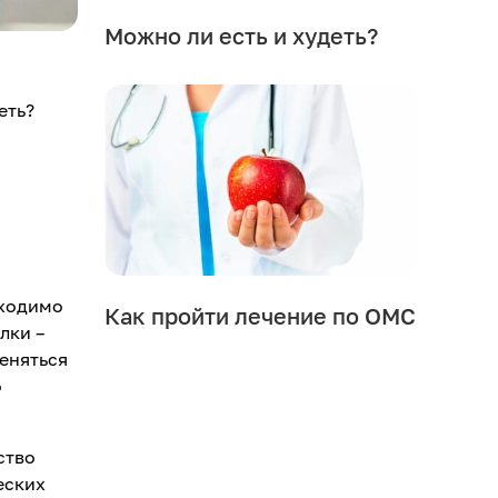
Можно ли есть и худеть?
еть?
бходимо
Как пройти лечение по ОМС
лки –
меняться
о
ство
еских