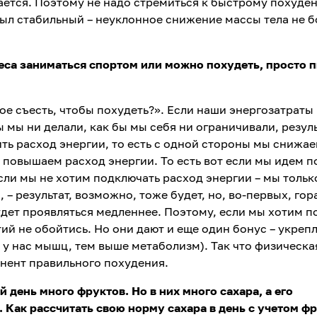
ается. Поэтому не надо стремиться к быстрому похуде
 был стабильный – неуклонное снижение массы тела не б
еса заниматься спортом или можно похудеть, просто 
кое съесть, чтобы похудеть?». Если наши энергозатраты
 мы ни делали, как бы мы себя ни ограничивали, резул
ить расход энергии, то есть с одной стороны мы снижа
– повышаем расход энергии. То есть вот если мы идем п
если мы не хотим подключать расход энергии – мы тольк
– результат, возможно, тоже будет, но, во-первых, гор
удет проявляться медленнее. Поэтому, если мы хотим п
ий не обойтись. Но они дают и еще один бонус – укреп
у нас мышц, тем выше метаболизм). Так что физическа
нент правильного похудения.
 день много фруктов. Но в них много сахара, а его
Как рассчитать свою норму сахара в день с учетом ф