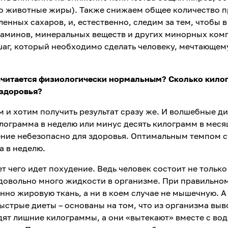
о животные жиры). Также снижаем общее количество 
енных сахаров, и, естественно, следим за тем, чтобы 
таминов, минеральных веществ и других минорных ком
шаг, который необходимо сделать человеку, мечтающем
 считается физиологически нормальным? Сколько кило
 здоровья?
м и хотим получить результат сразу же. И волшебные д
лограмма в неделю или минус десять килограмм в меся
ение небезопасно для здоровья. Оптимальным темпом с
а в неделю.
т чего идет похудение. Ведь человек состоит не только
 довольно много жидкости в организме. При правильно
но жировую ткань, а ни в коем случае не мышечную. А
ыстрые диеты – основаны на том, что из организма выв
одят лишние килограммы, а они «вытекают» вместе с вод