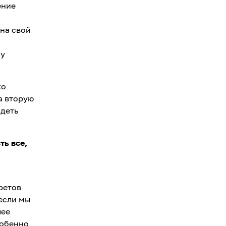
ение
на свой
му
ко
а вторую
идеть
ть все,
ретов
 если мы
лее
собенно