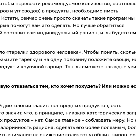
 чтобы перевести рекомендуемое количество, соотнош
ров и углеводов) в продукты, необходимо иметь
стати, сейчас очень просто скачать такие программы 
рые помогут вам это сделать. Но лучше обратиться
ый составит вам индивидуальный рацион, и вы будете е
о «тарелки здорового человека». Чтобы понять, сколь
возьмите тарелку и на одну половину положите овощи, н
одукт и крупяной гарнир. Так вы сможете наглядно ув
вую отказаться тем, кто хочет похудеть? Или можно ес
 диетологии гласит: нет вредных продуктов, есть
о значит, что, в принципе, никаких категорических зап
 продуктов – нет. Самое главное – соблюдать меру. Но
алорийность рациона, сделать его более полезным, бо
ть внимание на снижение количества общих жиров, о