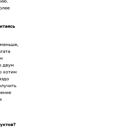
нию.
олее
питаясь
 меньше,
ьтата
ем
о двум
о хотим
аздо
олучить
ление
я
руктов?