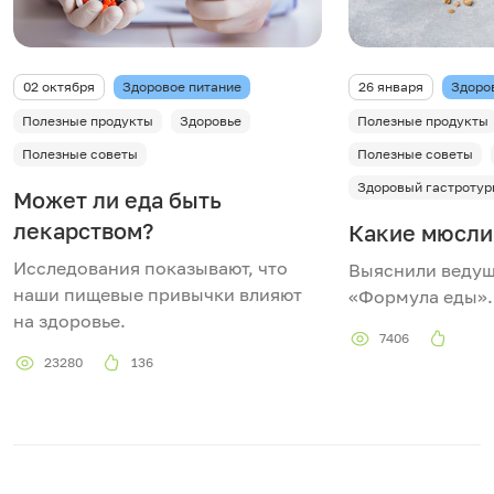
02 октября
Здоровое питание
26 января
Здоро
Полезные продукты
Здоровье
Полезные продукты
Полезные советы
Полезные советы
Здоровый гастротур
Может ли еда быть
лекарством?
Какие мюсли
Исследования показывают, что
Выяснили веду
наши пищевые привычки влияют
«Формула еды».
на здоровье.
7406
23280
136