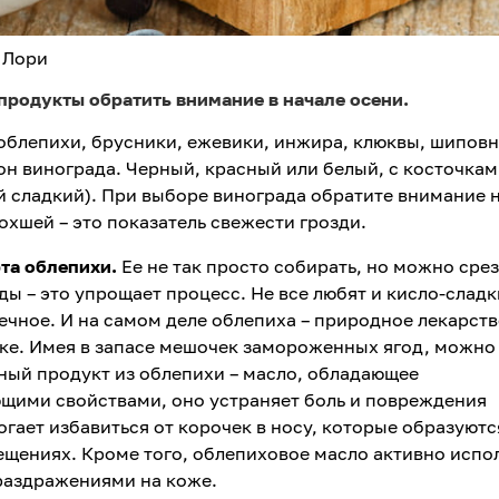
 Лори
продукты обратить внимание в начале осени.
 облепихи, брусники, ежевики, инжира, клюквы, шиповн
зон винограда. Черный, красный или белый, с косточкам
 сладкий). При выборе винограда обратите внимание н
охшей – это показатель свежести грозди.
та облепихи.
Ее не так просто собирать, но можно срез
оды – это упрощает процесс. Не все любят и кисло-сладк
птечное. И на самом деле облепиха – природное лекарств
ке. Имея в запасе мешочек замороженных ягод, можно
тный продукт из облепихи – масло, обладающее
ими свойствами, оно устраняет боль и повреждения
гает избавиться от корочек в носу, которые образуютс
ещениях. Кроме того, облепиховое масло активно испо
 раздражениями на коже.