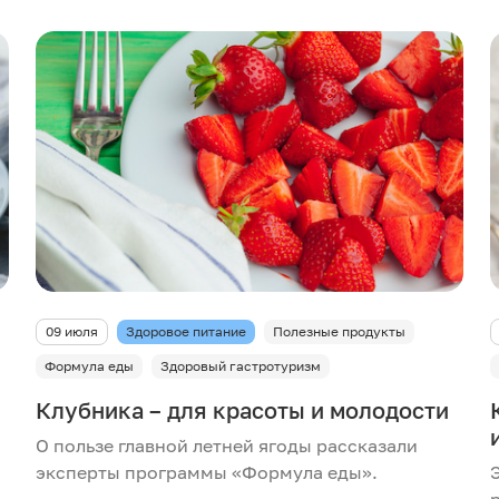
09 июля
Здоровое питание
Полезные продукты
Формула еды
Здоровый гастротуризм
Клубника – для красоты и молодости
О пользе главной летней ягоды рассказали
эксперты программы «Формула еды».