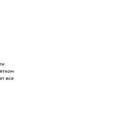
ти
пятком
ет все