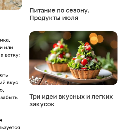
Питание по сезону.
Продукты июля
ика,
и или
а ветку:
ать
ий вкус
о,
Три идеи вкусных и легких
 забыть
закусок
я
льзуется