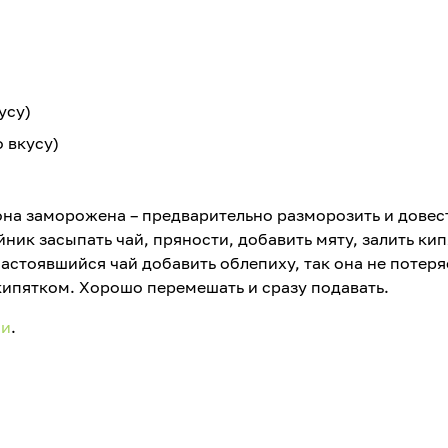
усу)
 вкусу)
она заморожена – предварительно разморозить и довес
ник засыпать чай, пряности, добавить мяту, залить ки
 настоявшийся чай добавить облепиху, так она не потеря
кипятком. Хорошо перемешать и сразу подавать.
ии
.