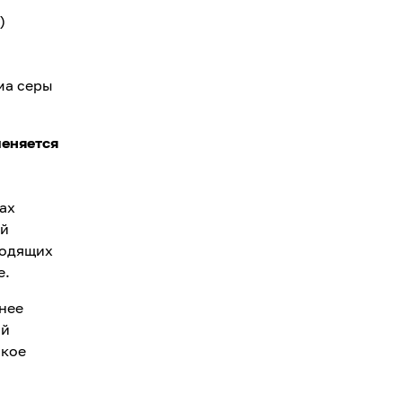
)
ма серы
меняется
ах
ий
ходящих
е.
 нее
ый
ское