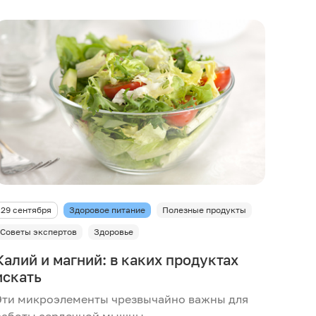
29 сентября
Здоровое питание
Полезные продукты
Советы экспертов
Здоровье
Калий и магний: в каких продуктах
искать
Эти микроэлементы чрезвычайно важны для
работы сердечной мышцы.