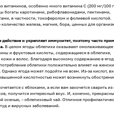
 витаминов, особенно много витамина С (200 мг/100 г
оды богаты каротинами, рибофлавонидами, пектинами,
ами, в частности, токоферолом и фолиевой кислотой.
 количество железа, магния, бора, ценных для организ
 действие и укрепляет иммунитет, поэтому часто при
па.
В целом ягоды облепихи оказывают омолаживающее
мины и фруктовые кислоты, содержащиеся в облепихе,
 кожи и волос. Благодаря высокому содержанию в ягод
употребление облепихи положительно влияет на женск
 Однако ягода может подойти не всем. Из-за кислот, в
 повышенной кислотностью может возникнуть обострени
четается с яблоками, а если вам захочется сварить из
хов, получится интересный вкус. И, конечно, прекрасн
й осенью, – облепиховый чай. Отличное профилактиче
туд и вирусных заболеваний.