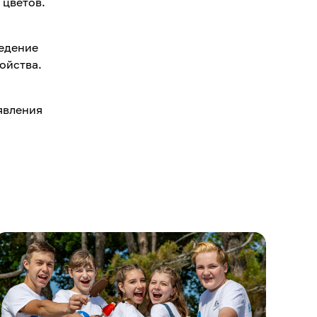
 цветов.
едение
ройства.
явления