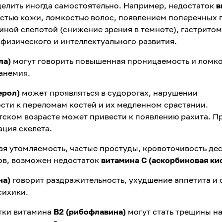
елить иногда самостоятельно. Например, недостаток
в
стью кожи, ломкостью волос, появлением поперечных 
риной слепотой (снижение зрения в темноте), гастритом
 физического и интеллектуального развития.
ла)
могут говорить повышенная проницаемость и ломко
анемия.
ерол)
может проявляться в судорогах, нарушении
сти к переломам костей и их медленном срастании.
тском возрасте может привести к появлению рахита. П
ция скелета.
рая утомляемость, частые простуды, кровоточивость де
зов, возможен недостаток
витамина С (аскорбиновая ки
на)
говорит раздражительность, ухудшение аппетита и 
сихики.
тки витамина
В2 (рибофлавина)
могут стать трещины на