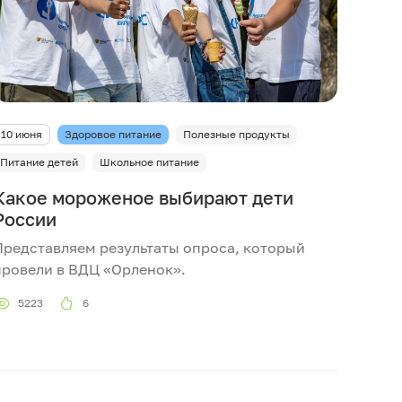
10 июня
Здоровое питание
Полезные продукты
Питание детей
Школьное питание
Какое мороженое выбирают дети
России
Представляем результаты опроса, который
провели в ВДЦ «Орленок».
5223
6