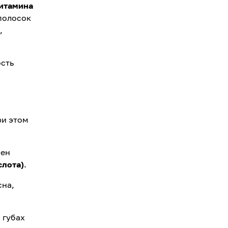
итамина
полосок
,
сть
ри этом
сен
слота)
.
сна,
 губах