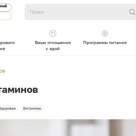
ЯНЫЙ
рового
Ваши отношения
Программы питания
ния
с едой
ов
таминов
Здоровье
Витамины