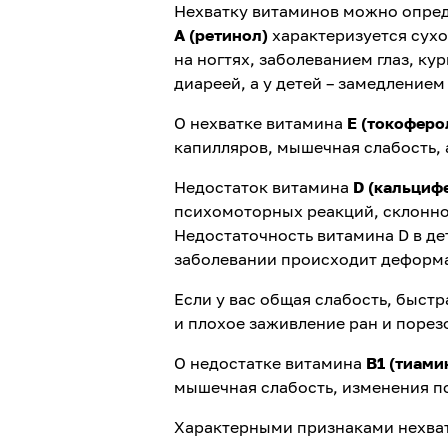
Нехватку витаминов можно опред
А (ретинол)
характеризуется сухо
на ногтях, заболеванием глаз, ку
диареей, а у детей – замедлением
О нехватке витамина
Е (токоферо
капилляров, мышечная слабость, 
Недостаток витамина
D (кальциф
психомоторных реакций, склонно
Недостаточность витамина D в де
заболевании происходит деформа
Если у вас общая слабость, быст
и плохое заживление ран и поре
О недостатке витамина
В1 (тиами
мышечная слабость, изменения п
Характерными признаками нехва