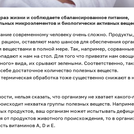
браз жизни и соблюдаете сбалансированное питание,
ельных микроэлементов и биологически активных веще
ание современному человеку очень сложно. Продукты,
 рацион, оставляют мало шансов для обеспечения орг
 веществами в полной мере. Так, например, сорванные
падают к нам на стол. Для того что привезти нам овощ
рного» вида, их срывают зелеными. Соответственно, так
 себе достаточное количество полезных веществ.
 термическая обработка тоже существенно снижают в 
сти, нельзя сказать, что организму не хватает какого-
роисходит нехватка группы полезных веществ. Наприме
ных продуктов, ваш организм может испытывать дефиц
ься от продуктов животного происхождения, то в органи
ть витаминов А, D и Е.