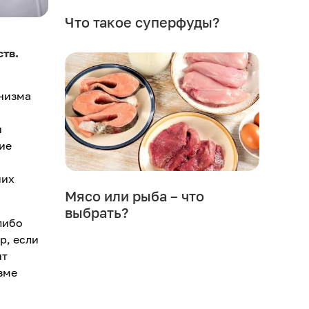
Что такое суперфуды?
ств.
анизма
и
ие
них
Мясо или рыба – что
выбрать?
либо
р, если
ит
зме