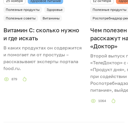
25 ноября
Здоровое питание
12 октября
Здоро
Полезные продукты
Здоровье
Полезные продукты
Полезные советы
Витамины
Роспотребнадзор ре
Витамин С: сколько нужно
Чем полезен
и где искать
расскажут н
«Доктор»
В каких продуктах он содержится
и помогает ли от простуды –
Второй выпуск
рассказывают эксперты портала
«ТелеДоктор» с
food.ru.
«Продукт дня»,
при содействии
879
Роспотребнадзо
питание», выйде
1064