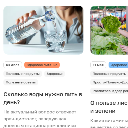
04 июля
Здоровое питание
11 мая
Здоровое
Полезные продукты
Здоровье
Полезные продукты
Полезные советы
Просто-Полезно-До
Роспотребнадзор ре
Сколько воды нужно пить в
день?
О пользе ли
и зелени
На актуальный вопрос отвечает
врач-диетолог, заведующая
Какие витамины
дневным стационаром клиники
вещества содер