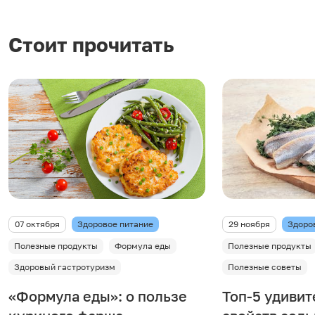
Стоит прочитать
07 октября
Здоровое питание
29 ноября
Здоро
Полезные продукты
Формула еды
Полезные продукты
Здоровый гастротуризм
Полезные советы
«Формула еды»: о пользе
Топ-5 удиви