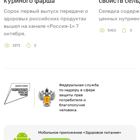
куриного фарша
свойств сель
Сорок первый выпуск передачи о
Селедка содерж
здоровых российских продуктах
ценных нутриен
вышел на канале «Россия-1» 7
5410
3
октября.
1871
2
Федеральная служба
по надзору в сфере
защиты прав
потребителя и
благополучия
человека
Мобильное приложение «Здоровое питание»