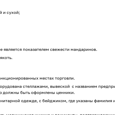
 и сухой;
не является показателем свежести мандаринов.
якоть.
анкционированных местах торговли.
борудована стеллажами, вывеской с названием предпр
ию должны быть оформлены ценники.
анитарной одежде, с бейджиком, где указаны фамилия 
ыть медицинская книжка и документы, подтверждающи