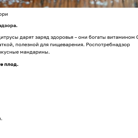
ори
адзора.
трусы дарят заряд здоровья – они богаты витамином 
аткой, полезной для пищеварения. Роспотребнадзор
 вкусные мандарины.
е плод.
.