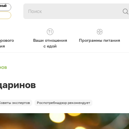
ЯНЫЙ
рового
Ваши отношения
Программы питания
ния
с едой
нов
даринов
Советы экспертов
Роспотребнадзор рекомендует