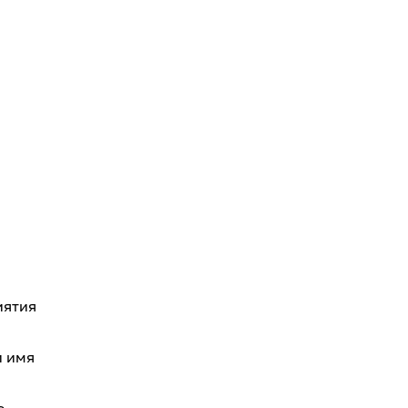
иятия
и имя
е