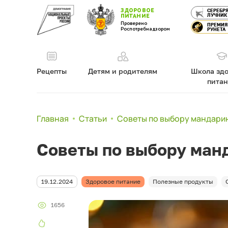
ЗДОРОВОЕ
СЕРЕБР
ЛУЧНИК
ПИТАНИЕ
Проверено
ПРЕМИЯ
Роспотребнадзором
РУНЕТА
Рецепты
Детям и родителям
Школа здо
пита
Главная
Статьи
Советы по выбору мандари
Советы по выбору ман
19.12.2024
Здоровое питание
Полезные продукты
1656