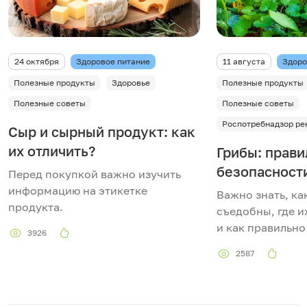
24 октября
Здоровое питание
11 августа
Здоро
Полезные продукты
Здоровье
Полезные продукты
Полезные советы
Полезные советы
Роспотребнадзор ре
Сыр и сырный продукт: как
их отличить?
Грибы: прави
безопасност
Перед покупкой важно изучить
информацию на этикетке
Важно знать, ка
продукта.
съедобны, где и
и как правильно
3926
2587