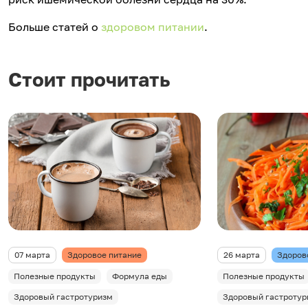
Больше статей о
здоровом питании
.
Стоит прочитать
07 марта
Здоровое питание
26 марта
Здоров
Полезные продукты
Формула еды
Полезные продукты
Здоровый гастротуризм
Здоровый гастротур