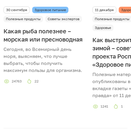
30 сентября
Здоровое питание
11 декабря
Здоро
Полезные продукты
Советы экспертов
Полезные продукты
Здоровье
Какая рыба полезнее –
морская или пресноводная
Как выстрои
зимой – сов
Сегодня, во Всемирный день
проекта Рос
моря, выясняем, что лучше
выбрать, чтобы получить
«Здоровое п
максимум пользы для организма.
Полезные мате
опубликованы в
24763
22
вкладке газеты
правда» от 11 д
1241
1