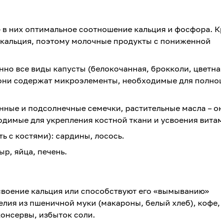
 в них оптимальное соотношение кальция и фосфора. 
е кальция, поэтому молочные продукты с пониженной
но все виды капусты (белокочанная, брокколи, цветна
 они содержат микроэлементы, необходимые для полно
нные и подсолнечные семечки, растительные масла – о
одимые для укрепления костной ткани и усвоения вита
ь с костями): сардины, лосось.
ыр, яйца, печень.
воение кальция или способствуют его «вымыванию»
делия из пшеничной муки (макароны, белый хлеб), кофе,
онсервы, избыток соли.