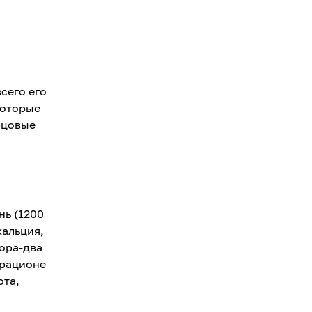
сего его
которые
рцовые
нь (1200
кальция,
ора-два
 рационе
ота,