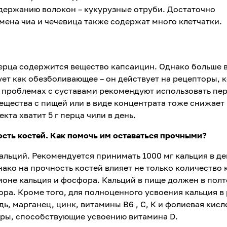
держанию волокон – кукурузные отруби. Достаточно
Семена чиа и чечевица также содержат много клетчатки.
ерца содержится вещество капсаицин. Однако больше в
ует как обезболивающее – он действует на рецепторы, 
и проблемах с суставами рекомендуют использовать пе
ещества с пищей или в виде концентрата тоже снижает
та хватит 5 г перца чили в день.
ость костей. Как помочь им оставаться прочными?
кальций. Рекомендуется принимать 1000 мг кальция в де
днако на прочность костей влияет не только количество 
оне кальция и фосфора. Кальций в пище должен в полт
ра. Кроме того, для полноценного усвоения кальция в
ь, марганец, цинк, витамины В6 , С, К и фолиевая кисл
иры, способствующие усвоению витамина D.