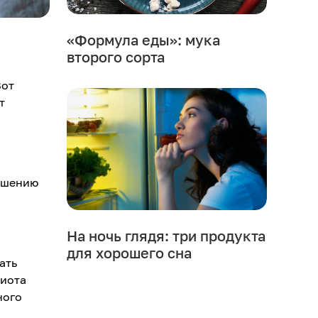
«Формула еды»: мука
второго сорта
Вот
т
ньшению
На ночь глядя: три продукта
для хорошего сна
ать
биота
ного