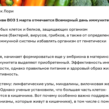
нк Лори
тиве ВОЗ 1 марта отмечается Всемирный день иммунит
обых клеток и белков, защищающих организм
ов (бактерий, вирусов, грибков, а также от определе
иммунной системы избавлять организм от генетически
я, начинает формироваться еще у эмбриона в материн
мунитета выделяют приобретенный. Эффективность и
ости, однако правильное питание и здоровый образ жи
тивность.
стему: лимфатические узлы, миндалины, вилочковая ж
. Однако ученые установили, что большая часть клеток-
ется в кишечнике. Вот почему особенно важно поддерж
низмы, которые живут в кишечнике), в том числе с по