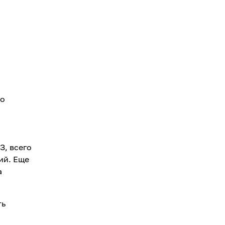
но
З, всего
ий. Еще
а
ть