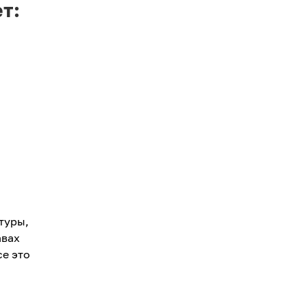
ет:
туры,
авах
се это