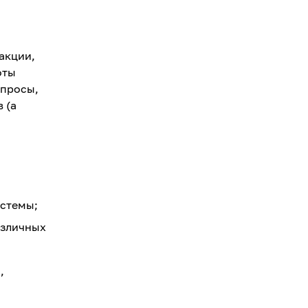
акции,
оты
опросы,
 (а
истемы;
азличных
,