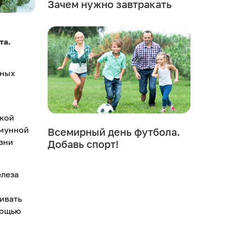
Зачем нужно завтракать
ета.
нных
ской
ммунной
Всемирный день футбола.
зни
Добавь спорт!
елеза
ивать
мощью