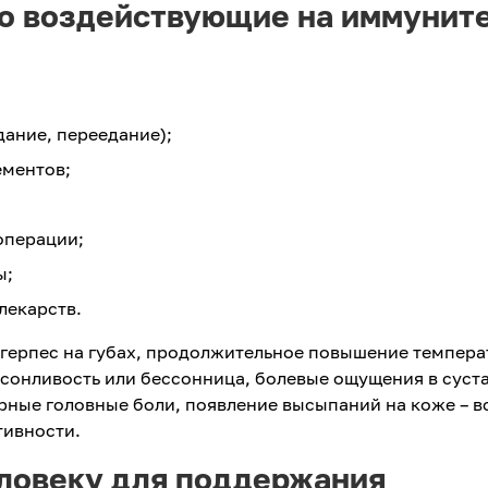
но воздействующие на иммунит
дание, переедание);
ементов;
операции;
ы;
лекарств.
 герпес на губах, продолжительное повышение темпера
сонливость или бессонница, болевые ощущения в суст
рные головные боли, появление высыпаний на коже – в
тивности.
ловеку для поддержания