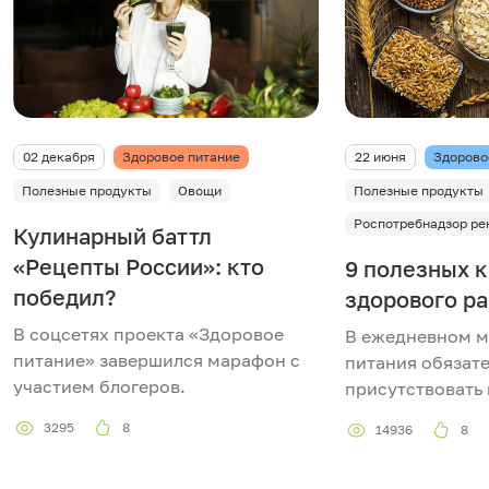
02 декабря
Здоровое питание
22 июня
Здорово
Полезные продукты
Овощи
Полезные продукты
Роспотребнадзор ре
Кулинарный баттл
«Рецепты России»: кто
9 полезных к
победил?
здорового р
В соцсетях проекта «Здоровое
В ежедневном м
питание» завершился марафон с
питания обязат
участием блогеров.
присутствовать
3295
8
14936
8