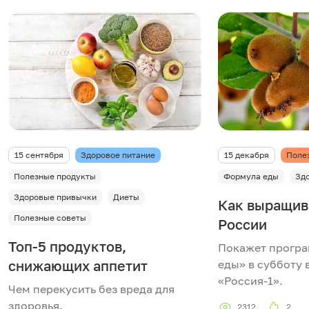
15 сентября
Здоровое питание
15 декабря
Поле
Полезные продукты
Формула еды
Зд
Здоровые привычки
Диеты
Как выращив
Полезные советы
России
Топ-5 продуктов,
Покажет прогр
снижающих аппетит
еды» в субботу 
«Россия-1».
Чем перекусить без вреда для
здоровья.
2312
2