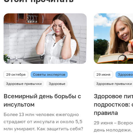
29 октября
Советы экспертов
29 июня
Здорово
Здоровые привычки
Здоровье
Здоровые привычки
Всемирный день борьбы с
Здоровое пит
инсультом
подростков:
правила
Более 13 млн человек ежегодно
страдают от инсульта и около 5,5
29 июня – Всер
млн умирают. Как защитить себя?
день молодежи.