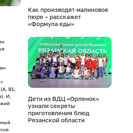
Как производят малиновое
пюре – расскажет
«Формула еды»
ин
ые
зен
кт
А, В1,
). И,
Дети из ВДЦ «Орленок»
ежий
узнали секреты
приготовления блюд
Рязанской области
нный
уске