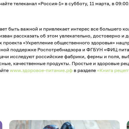
те телеканал «Россия-1» в субботу, 11 марта, в 09:00
ет быть важной и привлекает интерес все большего ко
зван рассказать об этом увлекательно, достоверно и д
х проекта «Укрепление общественного здоровья» нацп
нной поддержке Роспотребнадзора и ФГБУН «ФИЦ пит
дачи исследуют российские фабрики, фермы и поля, вы
усные, качественные продукты. Простые и здоровые ре
айте
www.здоровое-питание.рф
в разделе
«Книга рецеп