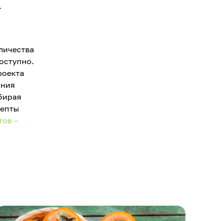
.
личества
оступно.
роекта
ания
бирая
цепты
тов –