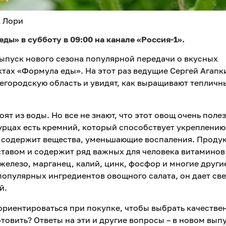
к Лори
ы» в субботу в 09:00 на канале «Россия-1».
выпуск нового сезона популярной передачи о вкусных
тах «Формула еды». На этот раз ведущие Сергей Агапк
егородскую область и увидят, как выращивают тепличн
оят из воды. Но все не знают, что этот овощ очень поле
огурцах есть кремний, который способствует укреплению
а содержит вещества, уменьшающие воспаления. Проду
авом и содержит ряд важных для человека витаминов (
(железо, марганец, калий, цинк, фосфор и многие другие
 популярных ингредиентов овощного салата, он дает св
й.
ориентироваться при покупке, чтобы выбрать качестве
товить? Ответы на эти и другие вопросы – в новом вып