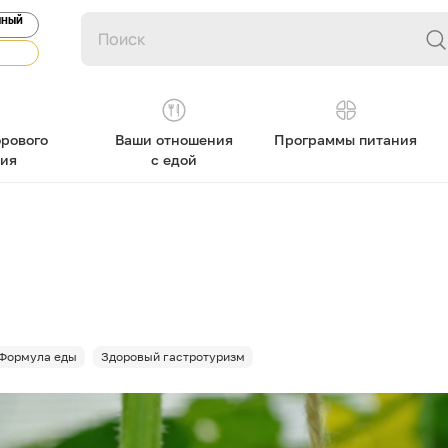
ЯНЫЙ
рового
Ваши отношения
Программы питания
ния
с едой
Формула еды
Здоровый гастротуризм