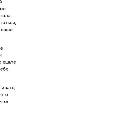
й
ное
тола,
гаться,
т ваше
же
и
о ешьте
себе
гивать,
 что
итог