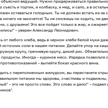
" – объяснил ведущий. Нужно придерживаться правильно
ъесть и тортик, и колбаску, и мед, и сало, а в осталь
лжен оставаться голодным. Ты не должен встать из-за с
а ничего не захочется! Ты не сможешь ни ходить, ни дви
и, с друзьями! Это все пойдет только в жир, и ожирее
обились!" – уверен Александр Леонидович.
ь от любого хлеба, ведь в черном хлебе белой муки да
й источник соли в нашем питании. Делайте упор на каш
рузную крупу, гречневую крупу, дикий рис. Обязательн
 продукты. Иногда – куриное мясо. Изредка позвольте 
т противопоказаний – выпейте бокал красного вина.
ходить с переполненным желудком, вы перестанете отры
равильном питании мы здоровы, счастливы и подвижны,
й" – это не просто слово. Это слово и дело!" – подвел 
ников".