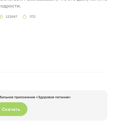
бодрости.
122647
572
бильное приложение «Здоровое питание»
Скачать