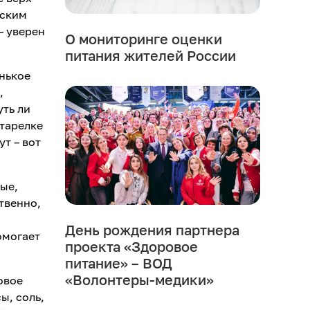
еским
– уверен
О мониторинге оценки
питания жителей России
енькое
,
уть ли
 тарелке
ут – вот
ые,
твенно,
День рождения партнера
омогает
проекта «Здоровое
питание» – ВОД
«Волонтеры-медики»
овое
ы, соль,