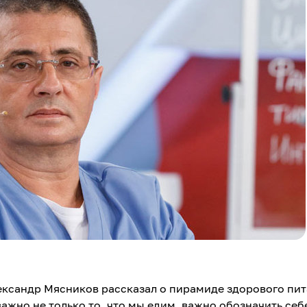
ксандр Мясников рассказал о пирамиде здорового пит
ажно не только то, что мы едим, важно обозначить себ