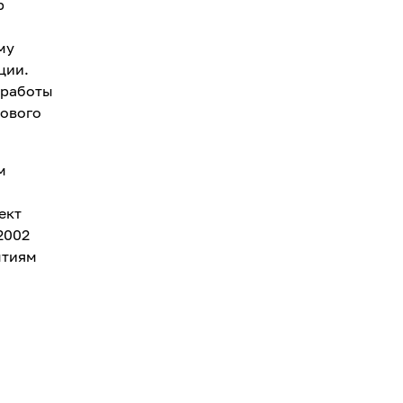
р
му
ции.
 работы
ового
м
ект
2002
ытиям