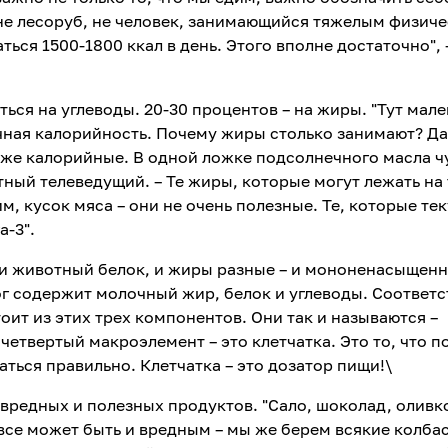
 не лесоруб, не человек, занимающийся тяжелым физич
ться 1500-1800 ккал в день. Этого вполне достаточно", 
ься на углеводы. 20-30 процентов – на жиры. "Тут мал
чная калорийность. Почему жиры столько занимают? Да
 же калорийные. В одной ложке подсолнечного масла ч
тный телеведущий. – Те жиры, которые могут лежать на
им, кусок мяса – они не очень полезные. Те, которые тек
а-3".
 и животный белок, и жиры разные – и мононенасыщенн
рог содержит молочный жир, белок и углеводы. Соответс
оит из этих трех компонентов. Они так и называются –
четвертый макроэлемент – это клетчатка. Это то, что п
ться правильно. Клетчатка – это дозатор пищи!\
 вредных и полезных продуктов. "Сало, шоколад, оливк
 все может быть и вредным – мы же берем всякие колбас