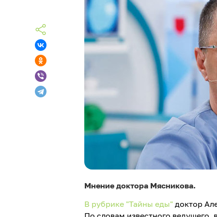
Мнение доктора Мясникова.
В рубрике "Тайны еды"
доктор Але
По словам известного ведущего, в