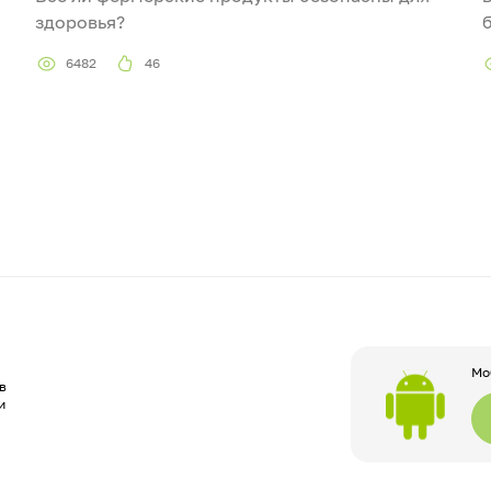
здоровья?
6482
46
Мо
в
и