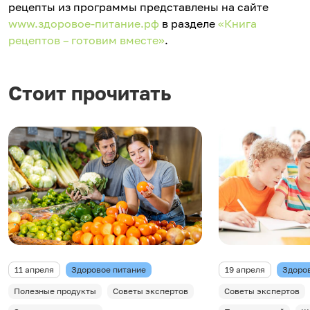
рецепты из программы представлены на сайте
www.здоровое-питание.рф
в разделе
«Книга
рецептов – готовим вместе»
.
Стоит прочитать
11 апреля
Здоровое питание
19 апреля
Здоро
Полезные продукты
Советы экспертов
Советы экспертов