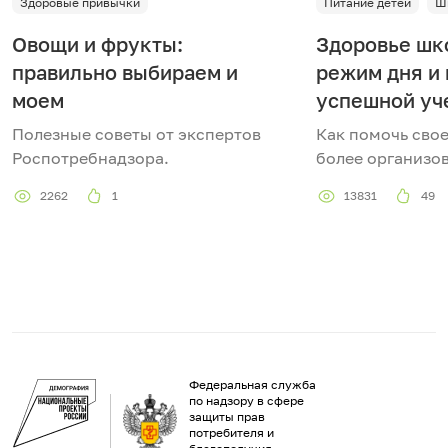
Здоровые привычки
Питание детей
Ш
Овощи и фрукты:
Здоровье шк
правильно выбираем и
режим дня и 
моем
успешной уч
Полезные советы от экспертов
Как помочь свое
Роспотребнадзора.
более организ
2262
1
13831
49
Федеральная служба
по надзору в сфере
защиты прав
потребителя и