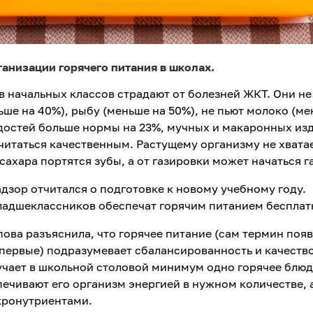
анизации горячего питания в школах.
в начальных классов страдают от болезней ЖКТ. Они не
ьше на 40%), рыбу (меньше на 50%), не пьют молоко (м
достей больше нормы на 23%, мучных и макаронных изд
считаться качественным. Растущему организму не хвата
сахара портятся зубы, а от газировки может начаться г
дзор отчитался о подготовке к новому учебному году.
ладшеклассников обеспечат горячим питанием бесплат
ова разъяснила, что горячее питание (сам термин поя
впервые) подразумевает сбалансированность и качеств
чает в школьной столовой минимум одно горячее блю
печивают его организм энергией в нужном количестве, 
ронутриентами.