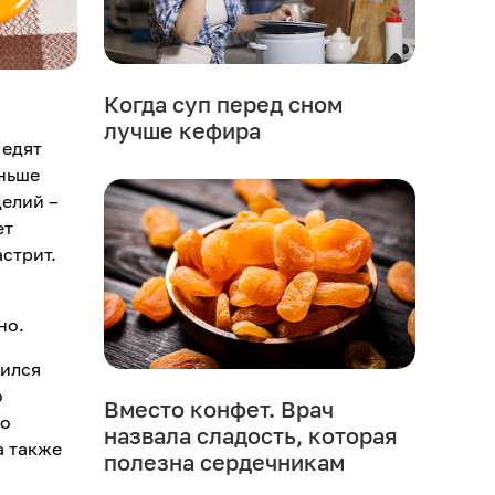
Когда суп перед сном
лучше кефира
 едят
еньше
елий –
ет
астрит.
но.
вился
о
Вместо конфет. Врач
до
назвала сладость, которая
а также
полезна сердечникам