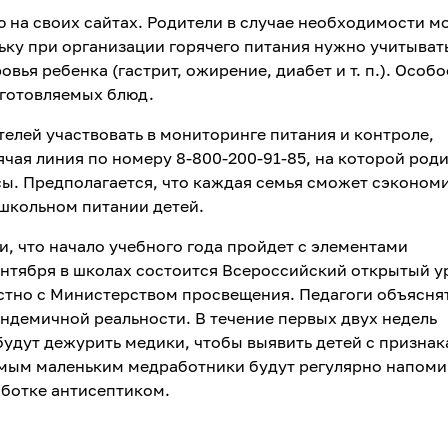
на своих сайтах. Родители в случае необходимости м
ьку при организации горячего питания нужно учитыват
ья ребенка (гастрит, ожирение, диабет и т. п.). Особо
иготовляемых блюд.
елей участвовать в мониторинге питания и контроле,
ячая линия по номеру 8-800-200-91-85, на которой род
ы. Предполагается, что каждая семья сможет сэконом
а школьном питании детей.
и, что начало учебного года пройдет с элементами
ентября в школах состоится Всероссийский открытый у
стно с Министерством просвещения. Педагоги объяснят
андемичной реальности. В течение первых двух недель
удут дежурить медики, чтобы выявить детей с призна
мым маленьким медработники будут регулярно напоми
аботке антисептиком.