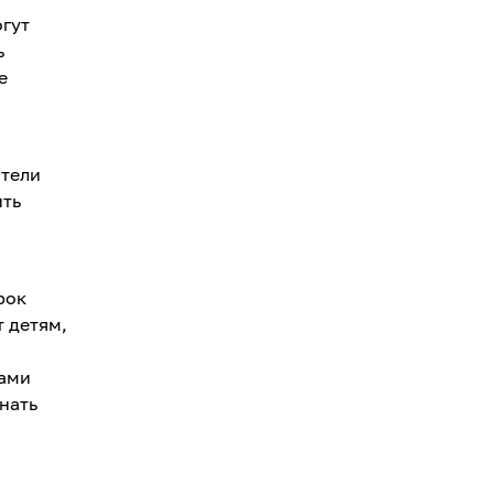
огут
ь
е
ители
ить
рок
 детям,
ками
нать