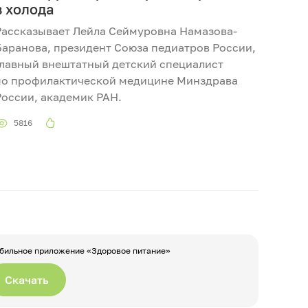
в холода
Рассказывает Лейла Сеймуровна Намазова-
Баранова, президент Союза педиатров России,
главный внештатный детский специалист
по профилактической медицине Минздрава
России, академик РАН.
5816
бильное приложение «Здоровое питание»
Скачать