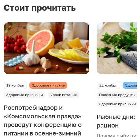
Стоит прочитать
19 ноября
Здоровое питание
22 ноября
Здоро
Здоровые привычки
Уроки питания
Полезные продукты
Здоровые привычки
Роспотребнадзор и
«Комсомольская правда»
Рыбные дни:
проведут конференцию о
рацион
питании в осенне-зимний
Почему рыбу ну