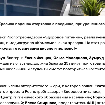
Красиво подано» стартовал с поединка, приуроченного
ект Роспотребнадзора «Здоровое питание», реализуем
», и медиагруппа «Комсомольская правда». На этот ра
икулы: готовим сами вкусно и полезно!»
фуд-блогеры:
Елена Фенцик, Ольга Молодцова, Зумруд
ждая из участниц должна была за 25 минут приготовить
ые школьники и студенты смогут повторить самостоят
вали члены авторитетного жюри, в которое вошли
Екат
ор проекта Роспотребнадзора «Здоровое питание»,
«Центр гигиенического образования населения»;
Родио
 телеведущий;
Елена Смирнова,
представитель ФИЦ пит