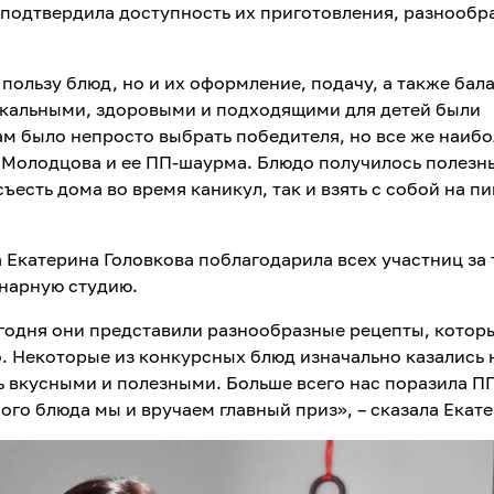
 подтвердила доступность их приготовления, разнообр
пользу блюд, но и их оформление, подачу, а также бал
никальными, здоровыми и подходящими для детей были
м было непросто выбрать победителя, но все же наиб
а Молодцова и ее ПП-шаурма. Блюдо получилось полез
ъесть дома во время каникул, так и взять с собой на п
Екатерина Головкова поблагодарила всех участниц за т
инарную студию.
годня они представили разнообразные рецепты, котор
. Некоторые из конкурсных блюд изначально казались 
ь вкусными и полезными. Больше всего нас поразила П
ого блюда мы и вручаем главный приз», – сказала Екат