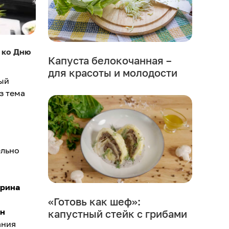
 ко Дню
Капуста белокочанная –
для красоты и молодости
ый
з тема
ельно
ерина
«Готовь как шеф»:
н
капустный стейк с грибами
ания