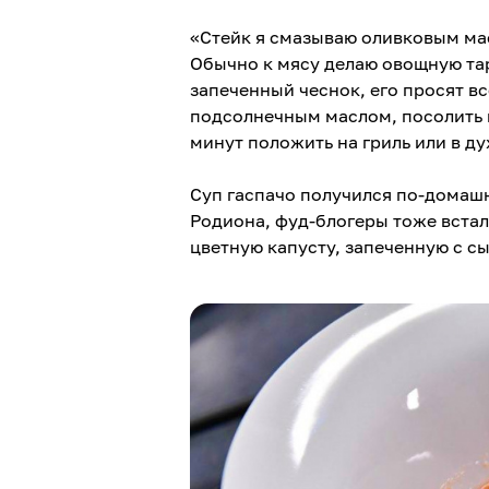
«Стейк я смазываю оливковым мас
Обычно к мясу делаю овощную тар
запеченный чеснок, его просят вс
подсолнечным маслом, посолить и
минут положить на гриль или в ду
Суп гаспачо получился по-домаш
Родиона, фуд-блогеры тоже встали
цветную капусту, запеченную с с