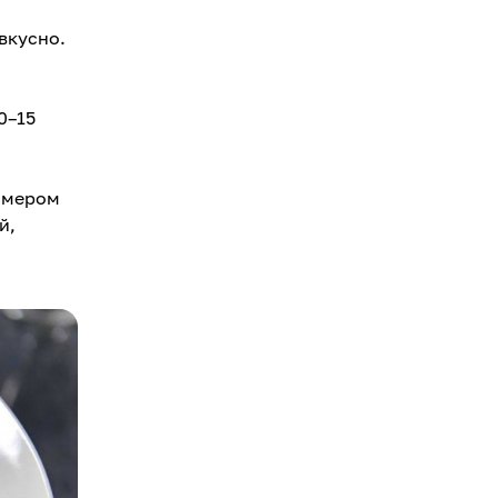
вкусно.
0–15
имером
й,