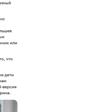
азный
анс
ольшее
ным
икник или
о, что
ые дети
нам
П-версия
ерина.