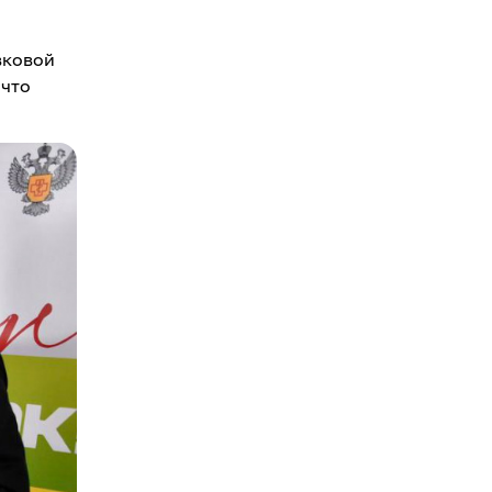
вковой
 что