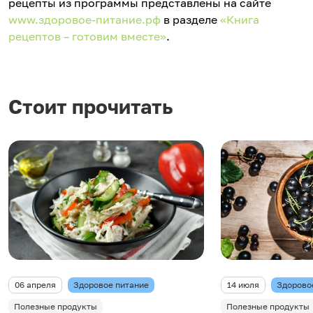
рецепты из программы представлены на сайте
www.здоровое-питание.рф
в разделе
«Книга
рецептов – готовим вместе»
.
Стоит прочитать
06 апреля
Здоровое питание
14 июля
Здорово
Полезные продукты
Полезные продукты