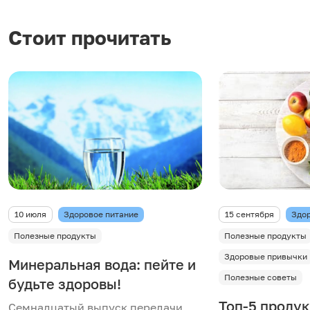
Стоит прочитать
10 июля
Здоровое питание
15 сентября
Здор
Полезные продукты
Полезные продукты
Здоровые привычки
Минеральная вода: пейте и
Полезные советы
будьте здоровы!
Топ-5 продук
Семнадцатый выпуск передачи