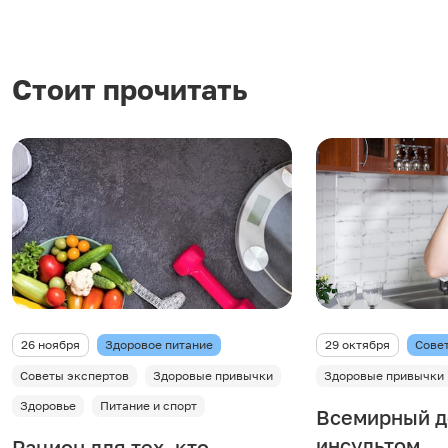
Стоит прочитать
26 ноября
Здоровое питание
29 октября
Сове
Советы экспертов
Здоровые привычки
Здоровые привычки
Здоровье
Питание и спорт
Всемирный д
инсультом
Рацион для тех, кто