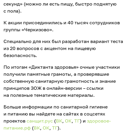
секунд» (можно ли есть пищу, быстро поднятую
с пола).
К акции присоединились и 40 тысяч сотрудников
группы «Черкизово».
Специально для них был разработан вариант теста
из 20 вопросов с акцентом на пищевую
безопасность.
По итогам «Диктанта здоровья» очные участники
получили памятные грамоты, а проверявшие
собственную санитарную грамотность и знание
принципов ЗОЖ в онлайн-версии – ссылки
на полезные тематические материалы.
Больше информации по санитарной гигиене
и питанию вы найдете на сайтах в соцсетях
проектов
санщит.рус
(
ВК
,
ОК
,
ТГ
) и
здоровое-
питание.рф
(
ВК
,
ОК
,
ТГ
).