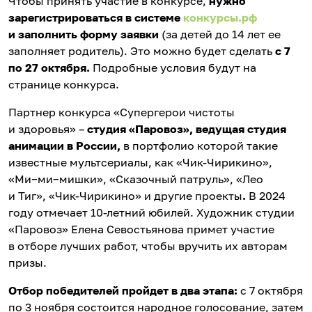
Чтобы принять участие в конкурсе,
нужно
зарегистрироваться в системе
конкурсы.рф
и заполнить форму заявки
(за детей до 14 лет ее
заполняет родитель). Это можно будет сделать
с 7
по 27 октября.
Подробные условия будут на
странице конкурса.
Партнер конкурса «Супергерои чистоты
и здоровья» –
студия «Паровоз», ведущая студия
анимации в России,
в портфолио которой
такие
известные мультсериалы, как «Чик-Чирикино»,
«Ми−ми−мишки», «Сказочный патруль», «Лео
и Тиг», «Чик-Чирикино» и другие проекты
.
В 2024
году отмечает 10-летний юбилей. Художник студии
«Паровоз» Елена Севостьянова примет участие
в отборе лучших работ, чтобы вручить их авторам
призы.
Отбор победителей пройдет в два этапа:
c 7 октября
по 3 ноября состоится народное голосование, затем