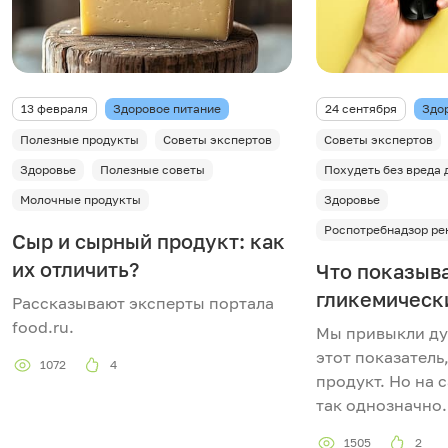
13 февраля
Здоровое питание
24 сентября
Здо
Полезные продукты
Советы экспертов
Советы экспертов
Здоровье
Полезные советы
Похудеть без вреда 
Молочные продукты
Здоровье
Роспотребнадзор ре
Сыр и сырный продукт: как
их отличить?
Что показыв
гликемическ
Рассказывают эксперты портала
food.ru.
Мы привыкли ду
этот показатель
1072
4
продукт. Но на 
так однозначно.
1505
2