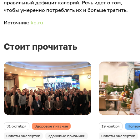
правильный дефицит калорий. Речь идет о том,
чтобы умеренно потреблять их и больше тратить.
Источник:
kp.ru
Стоит прочитать
31 октября
Здоровое питание
19 ноября
Полез
Советы экспертов
Здоровые привычки
Советы экспертов