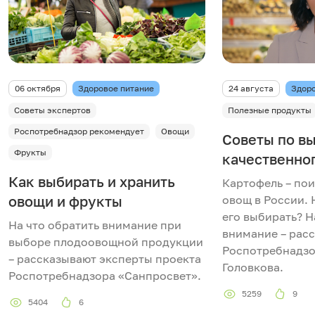
06 октября
Здоровое питание
24 августа
Здоро
Советы экспертов
Полезные продукты
Роспотребнадзор рекомендует
Овощи
Советы по в
Фрукты
качественно
Как выбирать и хранить
Картофель – по
овощи и фрукты
овощ в России. 
его выбирать? Н
На что обратить внимание при
внимание – рас
выборе плодоовощной продукции
Роспотребнадзо
– рассказывают эксперты проекта
Головкова.
Роспотребнадзора «Санпросвет».
5259
9
5404
6