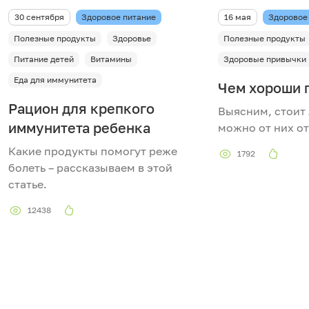
30 сентября
Здоровое питание
16 мая
Здоровое
Полезные продукты
Здоровье
Полезные продукты
Питание детей
Витамины
Здоровые привычки
Еда для иммунитета
Чем хороши 
Рацион для крепкого
Выясним, стоит 
иммунитета ребенка
можно от них от
Какие продукты помогут реже
1792
болеть – рассказываем в этой
статье.
12438