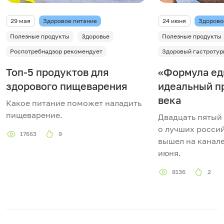
29 мая
Здоровое питание
24 июня
Здорово
Полезные продукты
Здоровье
Полезные продукты
Роспотребнадзор рекомендует
Здоровый гастротур
Топ-5 продуктов для
«Формула ед
здорового пищеварения
идеальный п
века
Какое питание поможет наладить
пищеварение.
Двадцать пятый
о лучших росси
17663
9
вышел на канале
июня.
8136
2