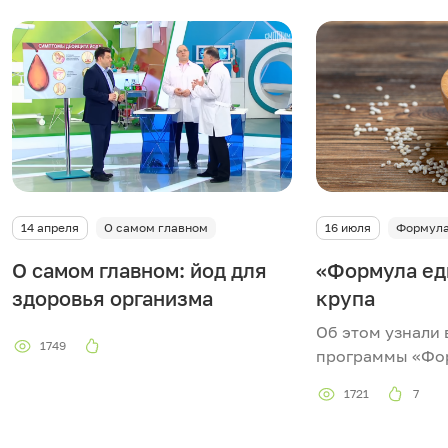
14 апреля
О самом главном
16 июля
Формула
О самом главном: йод для
«Формула ед
здоровья организма
крупа
Об этом узнали
1749
программы «Фо
1721
7