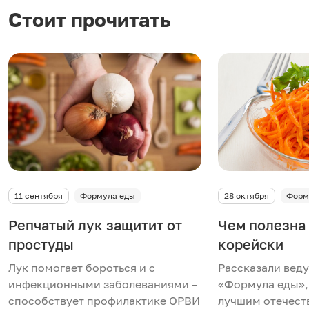
Стоит прочитать
11 сентября
Формула еды
28 октября
Форм
Репчатый лук защитит от
Чем полезна 
простуды
корейски
Лук помогает бороться и с
Рассказали вед
инфекционными заболеваниями –
«Формула еды»,
способствует профилактике ОРВИ
лучшим отечес