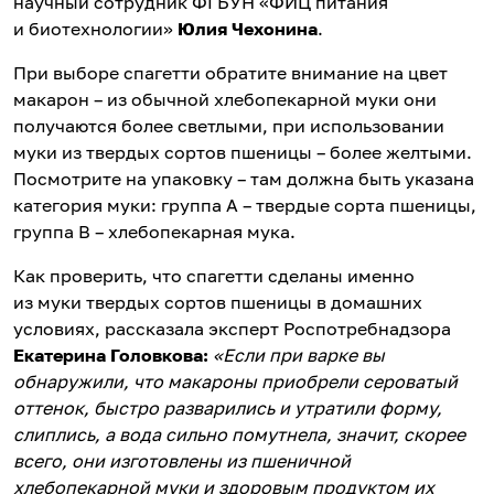
научный сотрудник ФГБУН «ФИЦ питания
и биотехнологии»
Юлия Чехонина
.
При выборе спагетти обратите внимание на цвет
макарон – из обычной хлебопекарной муки они
получаются более светлыми, при использовании
муки из твердых сортов пшеницы – более желтыми.
Посмотрите на упаковку – там должна быть указана
категория муки: группа А – твердые сорта пшеницы,
группа В – хлебопекарная мука.
Как проверить, что спагетти сделаны именно
из муки твердых сортов пшеницы в домашних
условиях, рассказала эксперт Роспотребнадзора
Екатерина Головкова:
«Если при варке вы
обнаружили, что макароны приобрели сероватый
оттенок, быстро разварились и утратили форму,
слиплись, а вода сильно помутнела, значит, скорее
всего, они изготовлены из пшеничной
хлебопекарной муки и здоровым продуктом их