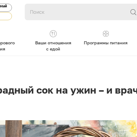
ЯНЫЙ
рового
Ваши отношения
Программы питания
ния
с едой
адный сок на ужин – и вра