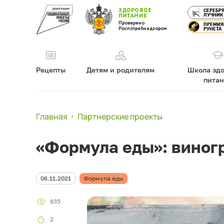
ЗДОРОВОЕ
СЕРЕБР
ЛУЧНИК
ПИТАНИЕ
Проверено
ПРЕМИЯ
Роспотребнадзором
РУНЕТА
Рецепты
Детям и родителям
Школа здо
пита
Главная
Партнерские проекты
«Формула еды»: виногр
06.11.2021
Формула еды
835
2