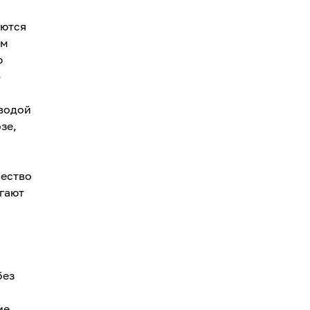
рются
ом
ю
-
 водой
зе,
чество
гают
без
ие