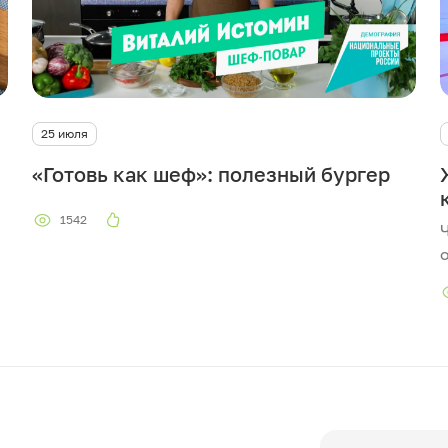
т
и
в
25 июля
и
«Готовь как шеф»: полезный бургер
д
1542
е
о