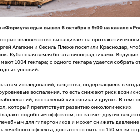
 «Формула еды» вышел 6 октября в 9:00 на канале «Ро
 которые человечество выращивает на протяжении многи
ергей Агапкин и Сесиль Плеже посетили Краснодар, что
 сок. Кубанская земля богата виноградниками. Ведущие
мают 1004 гектара; с одного гектара удается собрать от
годных условий.
льтатам исследований, вещества, содержащиеся в ягода
оуровневые воспаления, то есть снижают риск возникн
заболеваний, воспалений кишечника и других. В темно
ол, который препятствует развитию онкологических
бладают подобным эффектом, но за счет других вещест
 лечебным для гипертоников и может снижать давление 
чь лечебного эффекта, достаточно пить по 150 мл виног