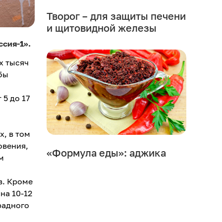
Творог – для защиты печени
и щитовидной железы
ссия-1».
х тысяч
бы
 5 до 17
х, в том
овения,
«Формула еды»: аджика
м
в. Кроме
на 10-12
радного