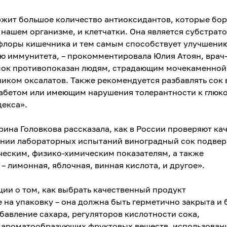
ржит большое количество антиоксидантов, которые бо
нашем организме, и клетчатки. Она является субстрат
флоры кишечника и тем самым способствует улучшени
 иммунитета, – прокомментировала Юлия Атоян, врач
 сок противопоказан людям, страдающим мочекаменной
чником оксалатов. Также рекомендуется разбавлять сок
бетом или имеющим нарушения толерантности к глюко
декса».
ина Головкова рассказала, как в России проверяют ка
ении лабораторных испытаний виноградный сок подвер
еским, физико-химическим показателям, а также
 лимонная, яблочная, винная кислота, и другое».
ии о том, как выбрать качественный продукт
 на упаковку – она должна быть герметично закрыта и 
авление сахара, регуляторов кислотности сока,
 ароматообразующих фруктовых веществ, использован