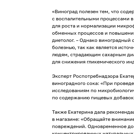
«Виноград полезен тем, что соде
с воспалительными процессами в 
для роста и нормализации микро
обменных процессов и повышению
диетолог. – Однако виноградный
болезнью, так как является исто
людям, страдающим сахарным диа
для снижения гликемического ин
Эксперт Роспотребнадзора Екатер
виноградного сока: «При провед
исследованиям по микробиологич
по содержанию пищевых добавок –
Также Екатерина дала рекомендац
в магазине: «Обращайте внимание
повреждений. Одновременное доб
концентрированных натуральных