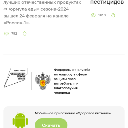
д
пестицидов
лучших отечественных продуктах
«Формула еды» сезона-2024
е
вышел 24 февраля на канале
1610
«Россия-1».
о
792
Федеральная служба
по надзору в сфере
защиты прав
потребителя и
благополучия
человека
Мобильное приложение «Здоровое питание»
Скачать