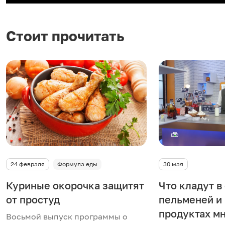
о
и
Стоит прочитать
з
в
е
с
т
и
24 февраля
Формула еды
30 мая
в
Куриные окорочка защитят
Что кладут в
от простуд
пельменей и 
и
продуктах м
Восьмой выпуск программы о