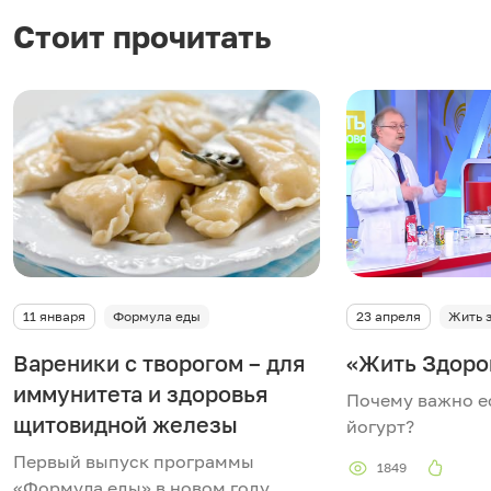
Стоит прочитать
11 января
Формула еды
23 апреля
Жить 
Вареники с творогом – для
«Жить Здоро
иммунитета и здоровья
Почему важно е
щитовидной железы
йогурт?
Первый выпуск программы
1849
«Формула еды» в новом году