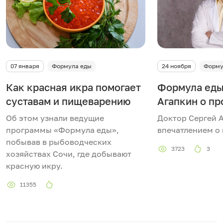
07 января
Формула еды
24 ноября
Форму
Как красная икра помогает
Формула еды
суставам и пищеварению
Агапкин о пр
Об этом узнали ведущие
Доктор Сергей 
программы «Формула еды»,
впечатлением о 
побывав в рыбоводческих
3723
3
хозяйствах Сочи, где добывают
красную икру.
11355