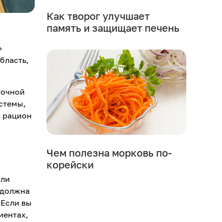
Как творог улучшает
память и защищает печень
»
бласть,
точной
стемы,
в рацион
Чем полезна морковь по-
корейски
или
 должна
 Если вы
иентах,