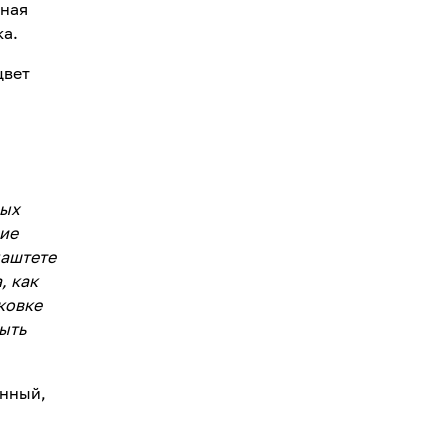
ьная
ка.
цвет
ных
ние
паштете
, как
ковке
быть
енный,