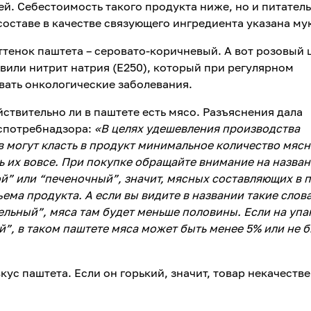
. Себестоимость такого продукта ниже, но и питател
составе в качестве связующего ингредиента указана му
ттенок паштета – серовато-коричневый. А вот розовый 
авили нитрит натрия (Е250), который при регулярном
ать онкологические заболевания.
ствительно ли в паштете есть мясо. Разъяснения дала
оспотребнадзора:
«В целях удешевления производства
 могут класть в продукт минимальное количество мяс
ь их вовсе. При покупке обращайте внимание на назва
ой” или “печеночный”, значит, мясных составляющих в 
ема продукта. А если вы видите в названии такие слова
льный”, мяса там будет меньше половины. Если на упа
й”, в таком паштете мяса может быть менее 5% или не 
кус паштета. Если он горький, значит, товар некачеств