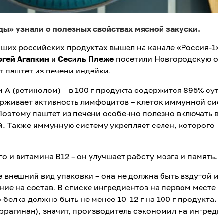
» узнали о полезных свойствах мясной закуски.
чших российских продуктах вышел на канале «Россия-1
ргей Агапкин
и
Сесиль Плеже
посетили Новгородскую о
т паштет из печени индейки.
 А (ретинолом) – в 100 г продукта содержится 895% су
ерживает активность лимфоцитов – клеток иммунной си
оэтому паштет из печени особенно полезно включать 
. Также иммунную систему укрепляет селен, которого
о и витамина В12 – он улучшает работу мозга и память.
 внешний вид упаковки – она не должна быть вздутой 
ие на состав. В списке ингредиентов на первом месте
 белка должно быть не менее 10–12 г на 100 г продукта.
ррагинан), значит, производитель сэкономил на ингред