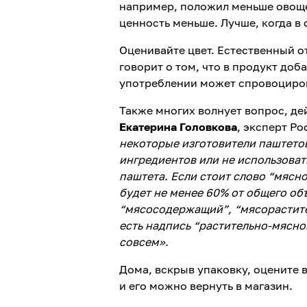
например, положил меньше овощей
ценность меньше. Лучше, когда в 
Оценивайте цвет. Естественный о
говорит о том, что в продукт доб
употреблении может спровоциров
Также многих волнует вопрос, дей
Екатерина Головкова
, эксперт Р
некоторые изготовители паштетов
ингредиентов или не использоват
паштета. Если стоит слово “мясн
будет не менее 60% от общего объ
“мясосодержащий”, “мясорастите
есть надпись “растительно-мясно
совсем»
.
Дома, вскрыв упаковку, оцените в
и его можно вернуть в магазин.