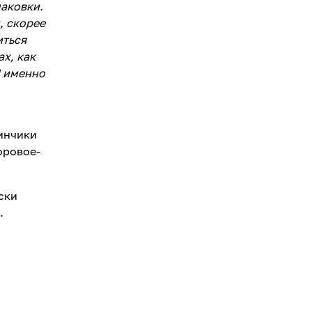
паковки.
, скорее
иться
ах, как
И именно
инчики
оровое-
ски
.