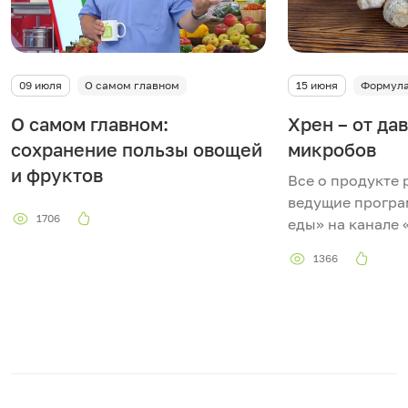
09 июля
О самом главном
15 июня
Формула
О самом главном:
Хрен – от да
сохранение пользы овощей
микробов
и фруктов
Все о продукте 
ведущие прогр
1706
еды» на канале 
1366