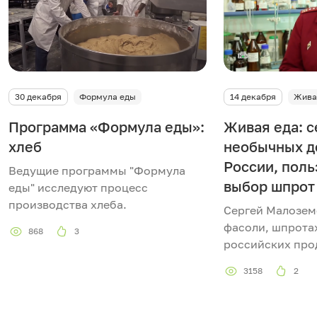
30 декабря
Формула еды
14 декабря
Жива
Программа «Формула еды»:
Живая еда: с
хлеб
необычных д
России, поль
Ведущие программы "Формула
выбор шпрот
еды" исследуют процесс
производства хлеба.
Сергей Малозем
фасоли, шпрота
868
3
российских про
3158
2